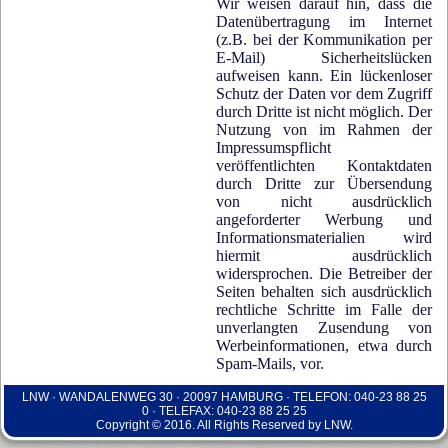
Wir weisen darauf hin, dass die
Datenübertragung im Internet
(z.B. bei der Kommunikation per
E-Mail) Sicherheitslücken
aufweisen kann. Ein lückenloser
Schutz der Daten vor dem Zugriff
durch Dritte ist nicht möglich. Der
Nutzung von im Rahmen der
Impressumspflicht
veröffentlichten Kontaktdaten
durch Dritte zur Übersendung
von nicht ausdrücklich
angeforderter Werbung und
Informationsmaterialien wird
hiermit ausdrücklich
widersprochen. Die Betreiber der
Seiten behalten sich ausdrücklich
rechtliche Schritte im Falle der
unverlangten Zusendung von
Werbeinformationen, etwa durch
Spam-Mails, vor.
LNW · WANDALENWEG 30 · 20097 HAMBURG · TELEFON: 040-23 88 25
0 · TELEFAX: 040-23 88 25 25
Copyright © 2016. All Rights Reserved by LNW.